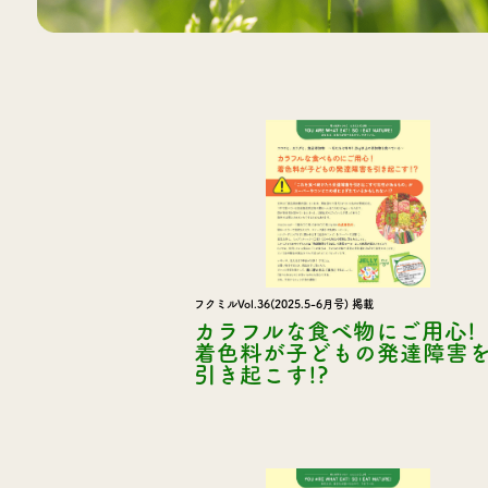
フクミルVol.36(2025.5-6月号) 掲載
カラフルな食べ物にご用心!
着色料が子どもの発達障害
引き起こす!?