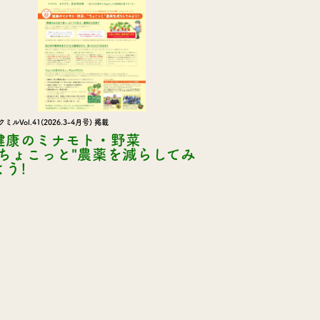
クミルVol.41(2026.3-4月号) 掲載
健康のミナモト・野菜
"ちょこっと"農薬を減らしてみ
よう!