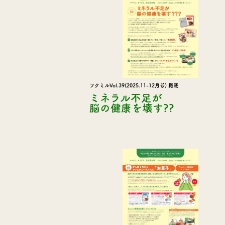
フクミルVol.39(2025.11-12月号) 掲載
ミネラル不足が
脳の健康を壊す??