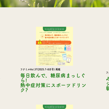
フクミルVol.37(2025.7-8月号) 掲載
フ
毎日飲んで、糖尿病まっしぐ
を
ら!
熱中症対策にスポーツドリン
ク?