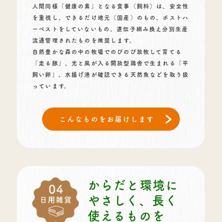
人間同様「健康の素」となる食事（飼料）は、安全性
を重視し、できるだけ地元（国産）のもの、ポストハ
ーベストをしていないもの、遺伝子組み換え分別生産
流通管理されたものを推奨します。
自然豊かな森の中の牧場でのびのび放牧して育てる
「走る豚」、光と風が入る開放型鶏舎で生まれる「平
飼い卵」、水揚げ港が確認できる天然魚などを取り扱
っています。
からだと環境に
やさしく、
長く
使えるものを